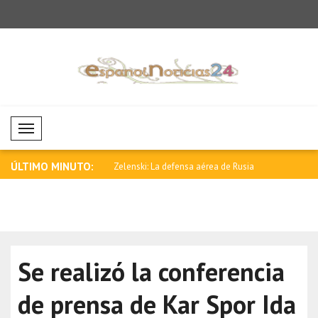
Mobil Menü
ÚLTIMO MINUTO:
ebe aumentarse la presión
Zelenski: La defensa aérea de Rusia
Anand felic
está..
Rela..
Se realizó la conferencia
de prensa de Kar Spor Ida