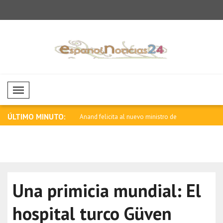
Mobil Menü
ÚLTIMO MINUTO:
a defensa aérea de Rusia
Anand felicita al nuevo ministro de
Lula: La e
Rela..
u..
Una primicia mundial: El
hospital turco Güven