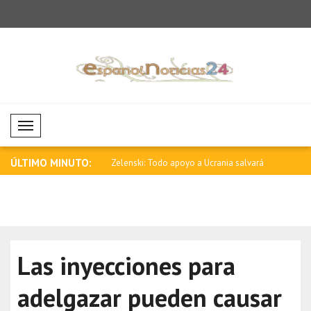
Mobil Menü
ÚLTIMO MINUTO:
 medios destacaron
Zelenski: Todo apoyo a Ucrania salvará
Rubio: Est
..
m..
persiguiend
Las inyecciones para
adelgazar pueden causar