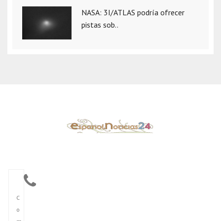
NASA: 3I/ATLAS podría ofrecer
pistas sob..
C
o