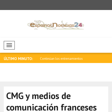
Mobil Menü
ÚLTIMO MINUTO:
los entrenamientos
Daniel Klein Group recibió en Estambul
Sánchez: E
..
a..
v..
CMG y medios de
comunicación franceses